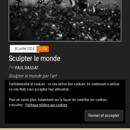
30 juillet 2026
0
Sculpter le monde
Par
PAUL RASSAT
Sculpter le monde par l’art
Confidentialité et cookies : ce site utilise des cookies. En continuant à utiliser
ce site Web, vous acceptez leur utilisation.
Pagination
1
2
…
204
Suivant
des
Pour en savoir plus, notamment sur la façon de contrôler les cookies,
consultez :
Politique relative aux cookies
publications
Fièrement propulsé par
WordPress
|
Thème :
Envo Magazine