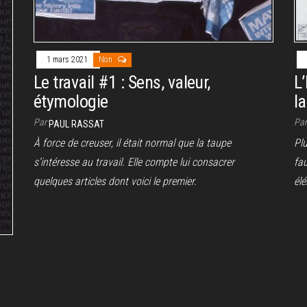
1 mars 2021
Non
Le travail #1 : Sens, valeur,
L
étymologie
l
Par
Pa
PAUL RASSAT
À force de creuser, il était normal que la taupe
Plu
s’intéresse au travail. Elle compte lui consacrer
fau
quelques articles dont voici le premier.
élé