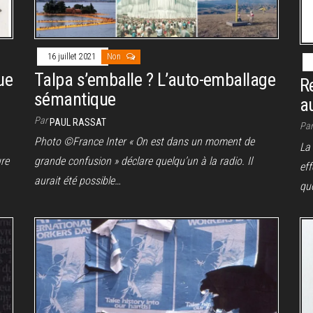
16 juillet 2021
Non
ue
Talpa s’emballe ? L’auto-emballage
R
sémantique
a
Par
PAUL RASSAT
Pa
Photo ©France Inter « On est dans un moment de
La
ure
grande confusion » déclare quelqu’un à la radio. Il
eff
aurait été possible…
qu