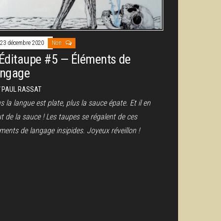
23 décembre 2020
Non
’Éditaupe #5 — Éléments de
angage
r
PAUL RASSAT
s la langue est plate, plus la sauce épate. Et il en
t de la sauce ! Les taupes se régalent de ces
ments de langage insipides. Joyeux réveillon !