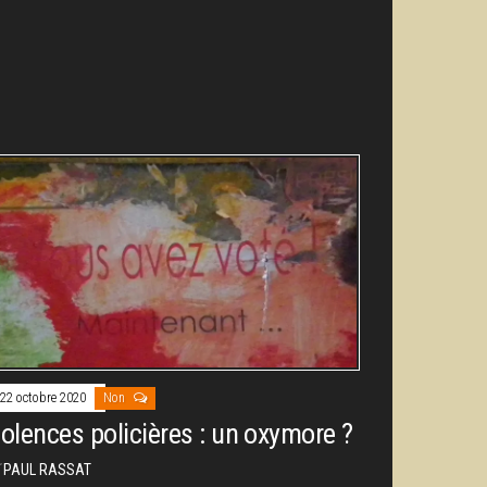
22 octobre 2020
Non
iolences policières : un oxymore ?
r
PAUL RASSAT