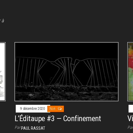
 à
9 décembre 2020
Non
L’Éditaupe #3 — Confinement
V
Par
Pa
PAUL RASSAT