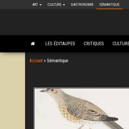
Skip
ART
CULTURE
GASTRONOMIE
SÉMANTIQUE
to
the
content
LES ÉDITAUPES
CRITIQUES
CULTUR
Accueil
»
Sémantique