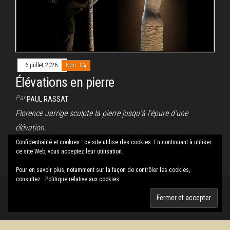
6 juillet 2026
Non
Élévations en pierre
Par
PAUL RASSAT
Florence Jarrige sculpte la pierre jusqu’à l’épure d’une
élévation.
Confidentialité et cookies : ce site utilise des cookies. En continuant à utiliser
ce site Web, vous acceptez leur utilisation.
Pagination
1
2
…
35
Suivant
Pour en savoir plus, notamment sur la façon de contrôler les cookies,
des
consultez :
Politique relative aux cookies
publications
Fièrement propulsé par
WordPress
|
Thème :
Envo Magazine