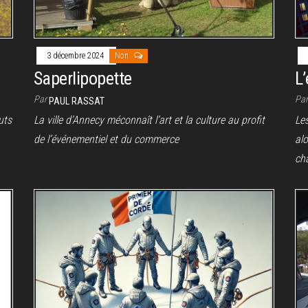
3 décembre 2024
Non
Saperlipopette
L
Par
Pa
PAUL RASSAT
uts
La ville d’Annecy méconnaît l’art et la culture au profit
Les
de l’événementiel et du commerce
alo
ch