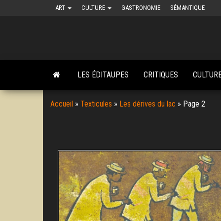
Skip
ART
CULTURE
GASTRONOMIE
SÉMANTIQUE
to
the
content
LES ÉDITAUPES
CRITIQUES
CULTUR
Accueil
»
Texticules
»
Les dérives du lac
»
Page 2