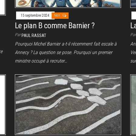
15 septembre 2024
Non
Le plan B comme Barnier ?
La
Par
Pa
PAUL RASSAT
Pourquoi Michel Barnier a-t-il récemment fait escale à
Ann
re
Annecy ? La question se pose. Pourquoi un premier
Ven
ministre occupé à recruter…
su