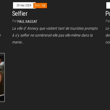
29 mai 2024
Non
Selfier
P
Par
Pa
PAUL RASSAT
La ville d’ Annecy que visitent tant de touristes prompts
Le 
e
à s’y selfier ne sombrerait-elle pas elle-même dans la
de
manie…
co