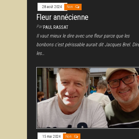
28 août 2024
Non
Fleur annécienne
Par
PAUL RASSAT
Il vaut mieux le dire avec une fleur parce que les
bonbons c’est périssable aurait dit Jacques Brel. Dir
les…
15 mai 2024
Non