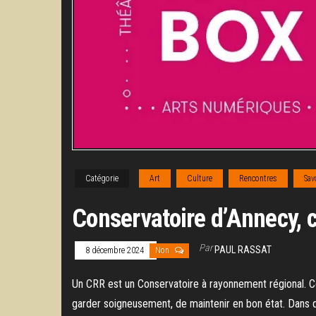
Catégorie
Art
Culture
Rencontres
Sav
Conservatoire d’Annecy, c
Par
PAUL RASSAT
8 décembre 2024
Non
Un CRR est un Conservatoire à rayonnement régional. C
garder soigneusement, de maintenir en bon état. Dans qu