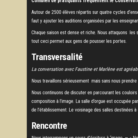
Combien de pratiquants fréquentent le Conservato
Autour de 2500 élèves répartis sur quatre cycles d’enseig
faut y ajouter les auditions organisées par les enseignan
Chaque saison est dense et riche. Nous attaquons les s
tout ceci permet aux gens de pousser les portes.
Transversalité
La conversation avec Faustine et Marlène est agréable
Nous travaillons sérieusement mais sans nous prendre 
Nous continuons de discuter en parcourant les couloirs e
composition à l’image. La salle d’orgue est occupée p
de l’établissement. Le voisinage des salles destinées à 
Rencontre
Nous interrompons un cours d’écriture à ‘image. — « Nous