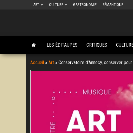
Skip
ART
CULTURE
GASTRONOMIE
SÉMANTIQUE
to
the
content
LES ÉDITAUPES
CRITIQUES
CULTUR
Accueil
»
Art
»
Conservatoire d’Annecy, conserver pour 