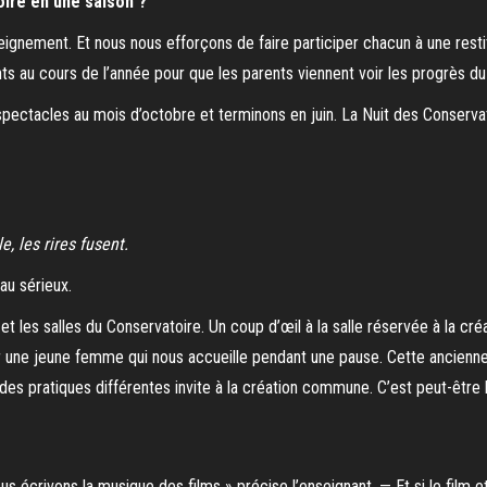
ire en une saison ?
nement. Et nous nous efforçons de faire participer chacun à une restitutio
ts au cours de l’année pour que les parents viennent voir les progrès du 
pectacles au mois d’octobre et terminons en juin. La Nuit des Conservat
, les rires fusent.
au sérieux.
t les salles du Conservatoire. Un coup d’œil à la salle réservée à la cré
ar une jeune femme qui nous accueille pendant une pause. Cette ancienn
des pratiques différentes invite à la création commune. C’est peut-être l
 écrivons la musique des films » précise l’enseignant. — Et si le film e