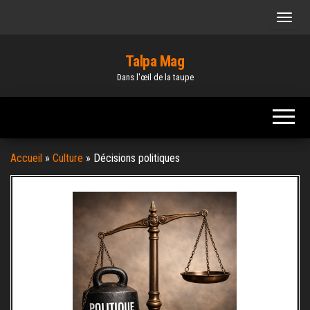
Skip
to
the
Talpa Mag
content
Dans l'œil de la taupe
Accueil
»
Culture
»
Décisions politiques