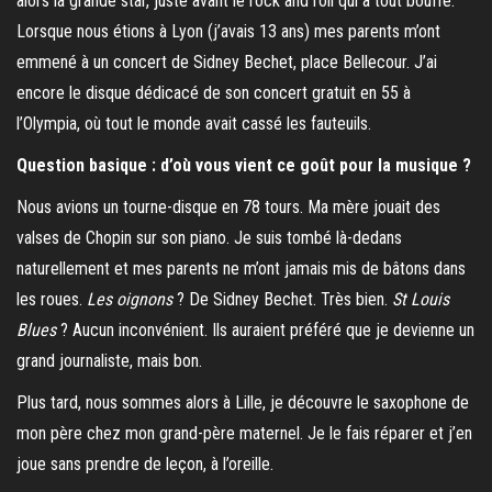
alors la grande star, juste avant le rock and roll qui a tout bouffé.
Lorsque nous étions à Lyon (j’avais 13 ans) mes parents m’ont
emmené à un concert de Sidney Bechet, place Bellecour. J’ai
encore le disque dédicacé de son concert gratuit en 55 à
l’Olympia, où tout le monde avait cassé les fauteuils.
Question basique : d’où vous vient ce goût pour la musique ?
Nous avions un tourne-disque en 78 tours. Ma mère jouait des
valses de Chopin sur son piano. Je suis tombé là-dedans
naturellement et mes parents ne m’ont jamais mis de bâtons dans
les roues.
Les oignons
? De Sidney Bechet. Très bien.
St Louis
Blues
? Aucun inconvénient. Ils auraient préféré que je devienne un
grand journaliste, mais bon.
Plus tard, nous sommes alors à Lille, je découvre le saxophone de
mon père chez mon grand-père maternel. Je le fais réparer et j’en
joue sans prendre de leçon, à l’oreille.