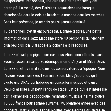
d’expérience. Par bonheur, une quinzaine de personnes y ont
participé. La moitié, des Parisiens, squattaient une baraque
abandonnée dans le coin et faisaient la manche dans les marchés.
Sans leur présence, je ne sais pas si j’aurais continué.
15 personnes, c’était encourageant. L’année d’après, une petite
information dans Jazz Magazine attire 40 personnes qui viennent
d’un peu plus loin. J’ai appelé 2 copains à la rescousse.
Le jazz n’avait pas pignon sur rue, nous étions non officiels, sans
aucune reconnaissance académique même s’il y avait Miles Davis.
Le jazz était très mal vu dans les conservatoires à l’époque. Nous
n’avions aucun lien avec l’administration. Mais j’apprends qu’il
existe une DRAC qui héberge un conseiller musique et danse.
Celui-ci assiste à un petit rendu de stage. Est-ce qu’il est intéressé
par la dimension pédagogique, l’animation musicale ? Il me trouve
10 000 francs pour l’année suivante. 79, première année avec des
concerts. Martial Solal, Michel Roques avec Georges Arvanitas, le