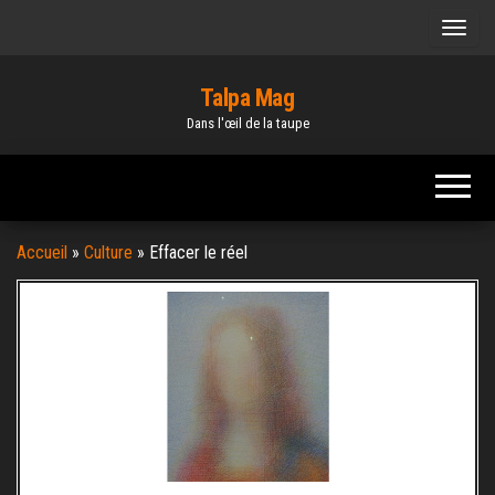
Skip
to
the
Talpa Mag
content
Dans l'œil de la taupe
Accueil
»
Culture
»
Effacer le réel