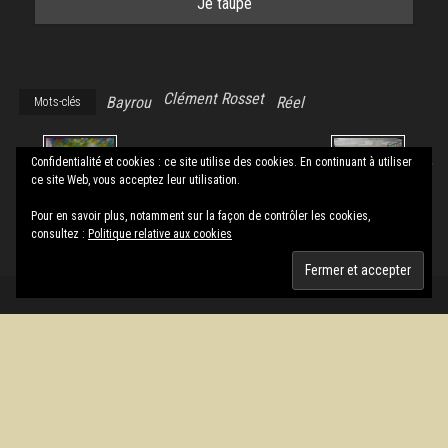
Clément Rosset
Bayrou
Réel
Mots-clés
Confidentialité et cookies : ce site utilise des cookies. En continuant à utiliser
ce site Web, vous acceptez leur utilisation.
Mauvaise Herbe
Enfoncer des
Pour en savoir plus, notamment sur la façon de contrôler les cookies,
portes ouvertes
consultez :
Politique relative aux cookies
Fièrement propulsé par
WordPress
|
Thème :
Envo Magazine