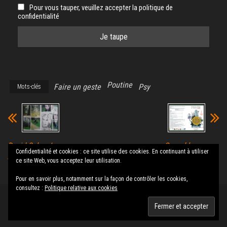
Pour vous tauper, veuillez accepter la politique de
confidentialité
Poutine
Faire un geste
Psy
Mots-clés
David Sala « Le
Quand les
Confidentialité et cookies : ce site utilise des cookies. En continuant à utiliser
poids des
plantes se font
ce site Web, vous acceptez leur utilisation.
héros »
la malle
Pour en savoir plus, notamment sur la façon de contrôler les cookies,
consultez :
Politique relative aux cookies
Fièrement propulsé par
WordPress
|
Thème :
Envo Magazine