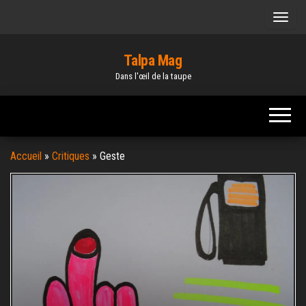
Skip
to
the
Talpa Mag
content
Dans l'œil de la taupe
Accueil
»
Critiques
»
Geste