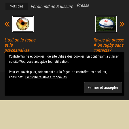
Presse
Ferdinand de Saussure
Mots-clés
L’œil de la taupe
Revue de presse
et la
# Un rugby sans
psychanalyse.
contacts?
De l’endroit à
Fadaises!
Confidentialité et cookies : ce site utilise des cookies. En continuant à utiliser
l’envers
ce site Web, vous acceptez leur utilisation.
Pour en savoir plus, notamment sur la façon de contrôler les cookies,
consultez :
Politique relative aux cookies
Fièrement propulsé par
WordPress
|
Thème :
Envo Magazine