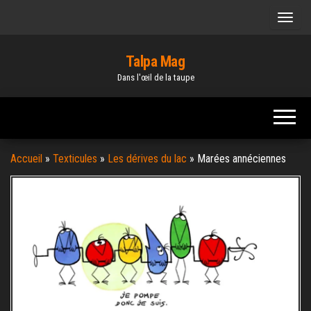
Skip
to
the
Talpa Mag
content
Dans l'œil de la taupe
Accueil
»
Texticules
»
Les dérives du lac
»
Marées annéciennes