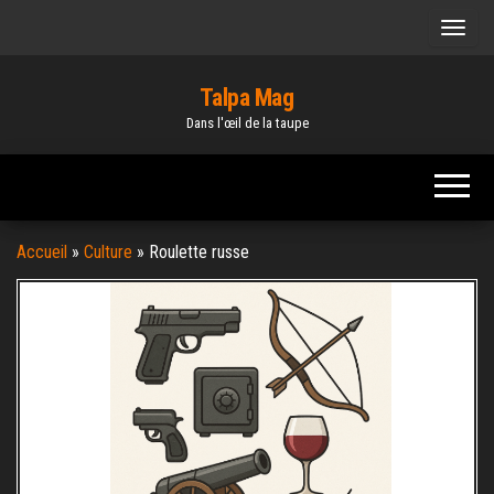
Skip
to
the
Talpa Mag
content
Dans l'œil de la taupe
Accueil
»
Culture
»
Roulette russe