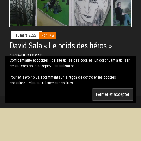
16 mars 2022
Non
David Sala « Le poids des héros »
Par
PAUL RASSAT
Confidentialité et cookies : ce site utilise des cookies. En continuant à utiliser
Pourquoi écrire, dessiner, raconter Le livre de David Sala
ce site Web, vous acceptez leur utilisation.
s’ouvre sur cette citation de Romain Gary « Lorsque vous
Pour en savoir plus, notamment sur la façon de contrôler les cookies,
écrivez un…
consultez :
Politique relative aux cookies
Fièrement propulsé par
WordPress
|
Thème :
Envo Magazine