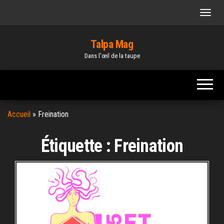
Skip
to
the
Talpa Mag
content
Dans l'œil de la taupe
Accueil
»
Freination
Étiquette :
Freination