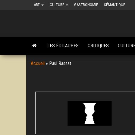
Skip
ART
CULTURE
GASTRONOMIE
SÉMANTIQUE
to
the
content
LES ÉDITAUPES
CRITIQUES
CULTUR
Accueil
»
Paul Rassat