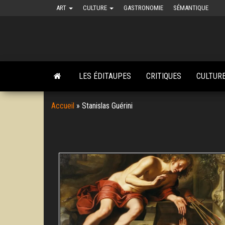
Skip
ART
CULTURE
GASTRONOMIE
SÉMANTIQUE
to
the
content
LES ÉDITAUPES
CRITIQUES
CULTUR
Accueil
»
Stanislas Guérini