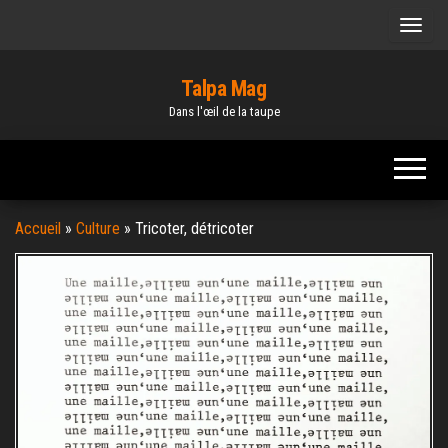
Skip
to
the
Talpa Mag
content
Dans l'œil de la taupe
Accueil
»
Culture
»
Tricoter, détricoter