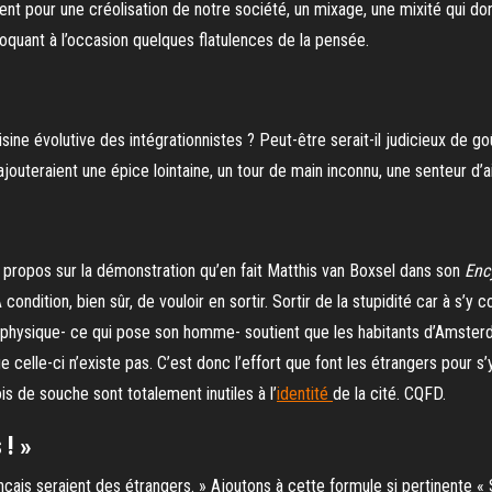
nt pour une créolisation de notre société, un mixage, une mixité qui donn
oquant à l’occasion quelques flatulences de la pensée.
uisine évolutive des intégrationnistes ? Peut-être serait-il judicieux de g
jouteraient une épice lointaine, un tour de main inconnu, une senteur d’ai
 propos sur la démonstration qu’en fait Matthis van Boxsel dans son
Enc
 condition, bien sûr, de vouloir en sortir. Sortir de la stupidité car à s’
physique- ce qui pose son homme- soutient que les habitants d’Amsterdam
 que celle-ci n’existe pas. C’est donc l’effort que font les étrangers pour
s de souche sont totalement inutiles à l’
identité
de la cité. CQFD.
 ! »
nçais seraient des étrangers. » Ajoutons à cette formule si pertinente « S’i