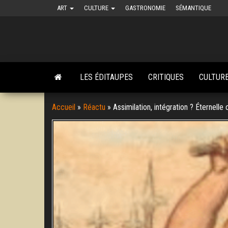
Skip
ART
CULTURE
GASTRONOMIE
SÉMANTIQUE
to
the
content
LES ÉDITAUPES
CRITIQUES
CULTUR
Accueil
»
Réactu
»
Assimilation, intégration ? Éternelle