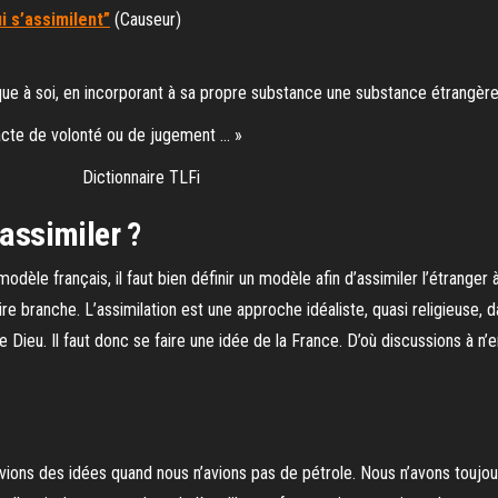
i s’assimilent”
(Causeur)
ue à soi, en incorporant à sa propre substance une substance étrangère
n acte de volonté ou de jugement … »
e TLFi
 assimiler ?
modèle français, il faut bien définir un modèle afin d’assimiler l’étranger
e branche. L’assimilation est une approche idéaliste, quasi religieuse, da
de Dieu. Il faut donc se faire une idée de la France. D’où discussions à n’
ons des idées quand nous n’avions pas de pétrole. Nous n’avons toujour