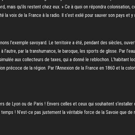
ord, mais qu’ils restent chez eux. » Ce à quoi on répondra colonisation,
é la voix de la France à la radio. Il s’est exilé pour sauver son pays et y 
ons l’exemple savoyard. Le territoire a été, pendant des siècles, ouvert
 l’autre, par la transhumance, le baroque, les sports de glisse. Par l’e
simulée aux collecteurs de taxes, qui a donné le reblochon. L’habitant lo
fication précoce de la région. Par l’Annexion de la France en 1860 et la col
s de Lyon ou de Paris ! Envers celles et ceux qui souhaitent s’installer 
l du temps ! N’est-ce pas justement la véritable force de la Savoie que de