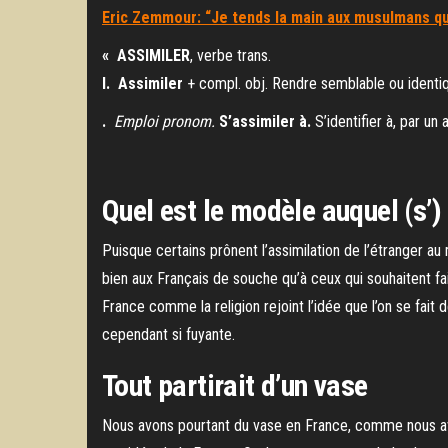
Eric Zemmour: “Je tends la main aux musulmans qu
«
ASSIMILER
, verbe trans.
I.
Assimiler
+ compl. obj. Rendre semblable ou identiq
.
Emploi pronom.
S’assimiler à.
S’identifier à, par u
Dictionnair
Quel est le modèle auquel (s’)
Puisque certains prônent l’assimilation de l’étranger au 
bien aux Français de souche qu’à ceux qui souhaitent fair
France comme la religion rejoint l’idée que l’on se fait 
cependant si fuyante.
Tout partirait d’un vase
Nous avons pourtant du vase en France, comme nous avi