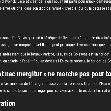
 d’avoir du vase et c’est de là qu’il nous faut partir pour mieux demeur
 Perret qui cite, dans son dico de l’argot « C’est le jour où la pétasse l
oissons. De Clovis qui rend à l’évêque de Reims ce réceptacle divin tiré d
assage que n’importe quel flacon peut provoquer l’ivresse alors que seu
 intéressant que le fameux haricot, lui aussi de Soissons est un haricot à
 en salade, à l’apéritif ou en dessert ! En toute recette, le haricot de 
t nec mergitur » ne marche pas pour t
 l’assimilation de l’étranger poussé vers la Terre des Droits de l’Homm
par le simple besoin de manger pour survivre aux tortures de la faim et à 
ration