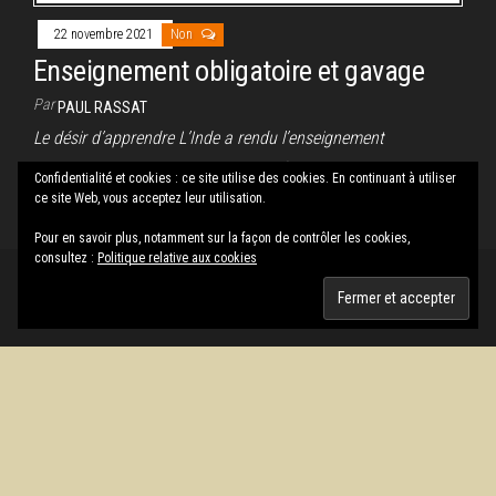
22 novembre 2021
Non
Enseignement obligatoire et gavage
Par
PAUL RASSAT
Le désir d’apprendre L’Inde a rendu l’enseignement
obligatoire. Plus de dix millions d’enfants de ce vaste pays
Confidentialité et cookies : ce site utilise des cookies. En continuant à utiliser
n’étaient pas scolarisés…
ce site Web, vous acceptez leur utilisation.
Pour en savoir plus, notamment sur la façon de contrôler les cookies,
consultez :
Politique relative aux cookies
Fièrement propulsé par
WordPress
|
Thème :
Envo Magazine