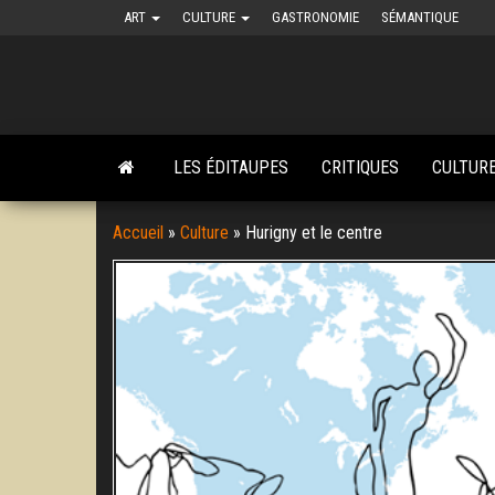
Skip
ART
CULTURE
GASTRONOMIE
SÉMANTIQUE
to
the
content
LES ÉDITAUPES
CRITIQUES
CULTUR
Accueil
»
Culture
»
Hurigny et le centre