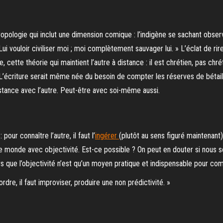
hropologie qui inclut une dimension comique : l’indigène se sachant ob
ui vouloir civiliser moi ; moi complètement sauvager lui. » L’éclat de ri
, cette théorie qui maintient l’autre à distance : il est chrétien, pas chré
on. L’écriture serait même née du besoin de compter les réserves de bétail
stance avec l’autre. Peut-être avec soi-même aussi.
our connaître l’autre, il faut l’
ingérer
(plutôt au sens figuré maintenant
re le monde avec objectivité. Est-ce possible ? On peut en douter si no
 que l’objectivité n’est qu’un moyen pratique et indispensable pour co
dre, il faut improviser, produire une non prédictivité. »