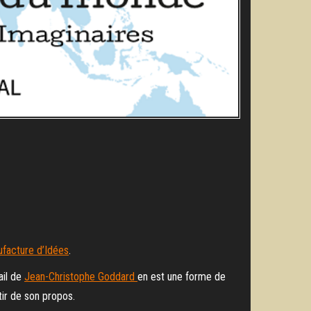
facture d’Idées
.
ail de
Jean-Christophe Goddard
en est une forme de
tir de son propos.