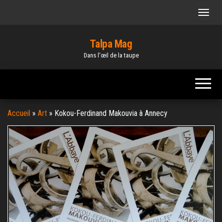
Skip
to
the
Talpa Mag
content
Dans l'œil de la taupe
Accueil
»
Art
»
Kokou-Ferdinand Makouvia à Annecy