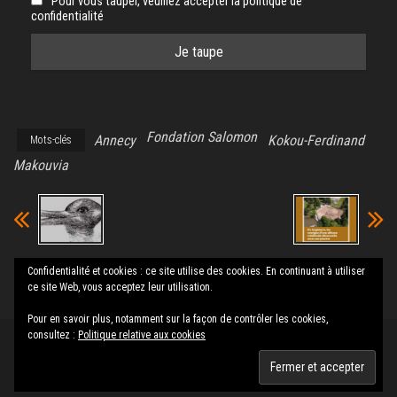
Pour vous tauper, veuillez accepter la politique de
confidentialité
Fondation Salomon
Annecy
Kokou-Ferdinand
Mots-clés
Makouvia
Chiffres et
Piscine des
Confidentialité et cookies : ce site utilise des cookies. En continuant à utiliser
réalité en face
Marquisats
ce site Web, vous acceptez leur utilisation.
Pour en savoir plus, notamment sur la façon de contrôler les cookies,
consultez :
Politique relative aux cookies
Fièrement propulsé par
WordPress
|
Thème :
Envo Magazine