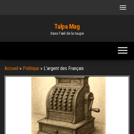
Skip
to
the
Talpa Mag
content
Dans l'œil de la taupe
Accueil
»
Politique
»
L’argent des Français