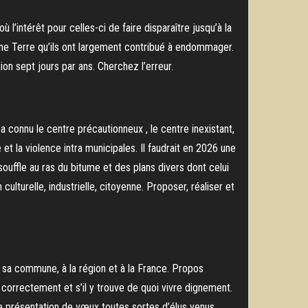
l’intérêt pour celles-ci de faire disparaître jusqu’à la
une Terre qu’ils ont largement contribué à endommager.
ion sept jours par ans. Cherchez l’erreur.
 a connu le centre précautionneux , le centre inexistant,
et la violence intra municipales. Il faudrait en 2026 une
souffle au ras du bitume et des plans divers dont celui
n culturelle, industrielle, citoyenne. Proposer, réaliser et
 sa commune, à la région et à la France. Propos
 correctement et s’il y trouve de quoi vivre dignement.
te présentation de vœux toutes sortes d’élus venus