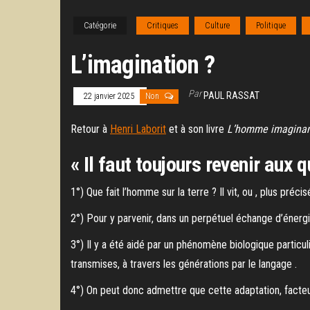
Catégorie
Critiques
Culture
Politique
L’imagination ?
Par
PAUL RASSAT
22 janvier 2025
Non
Retour à
Henri Laborit
et à son livre
L’homme imagina
« Il faut toujours revenir aux
1°) Que fait l’homme sur la terre ? Il vit, ou , plus préci
2°) Pour y parvenir, dans un perpétuel échange d’énergie
3°) Il y a été aidé par un phénomène biologique particul
transmises, à travers les générations par le langage .
4°) On peut donc admettre que cette adaptation, facteur