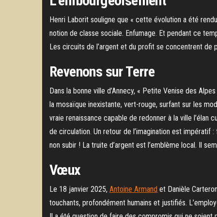
L’embourgeoisement
Henri Laborit souligne que « cette évolution a été rendue
notion de classe sociale. Enfumage. Et pendant ce temp
Les circuits de l’argent et du profit se concentrent de p
Revenons sur Terre
Dans la bonne ville d’Annecy, « Petite Venise des Alpes »
la mosaïque inexistante, vert-rouge, surfant sur les mode
vraie renaissance capable de redonner à la ville l’élan 
de circulation. Un retour de l’imagination est impératif : f
non subir ! La truite d’argent est l’emblème local. Il semb
Vœux
Le 18 janvier 2025,
Antoine Armand
et Danièle Carteron
touchants, profondément humains et justifiés. L’employé
Il a été question de faire des compromis qui ne soient 