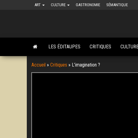
Skip
ART
CULTURE
GASTRONOMIE
SÉMANTIQUE
to
the
content
LES ÉDITAUPES
CRITIQUES
CULTUR
Accueil
»
Critiques
»
L’imagination ?