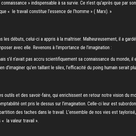
connaissance » indispensable à sa survie. Ce n’est qu’après que par son tr
i que « le travail constitue l’essence de l’homme » ( Marx). »
ns les débuts, celui-ci a appris à la maîtriser. Malheureusement, il a g
mposer avec elle. Revenons à l’importance de l’imagination :
is s’il n’avait pas accru scientifiquement sa connaissance du monde, il en 
bien d’imaginer qu’en taillant le silex, l’efficacité du poing humain serait pl
utils et des savoir-faire, qui enrichissent en retour notre vision du mo
mptabilité ont pris le dessus sur l’imagination. Celle-ci leur est subordon
tition des taches dans le travail. L’ensemble de nos vies est taylorisé, l
« la valeur travail ».