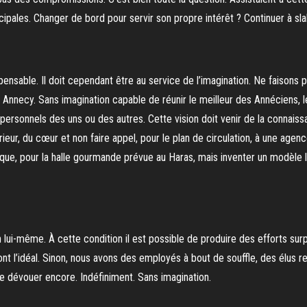
cipales. Changer de bord pour servir son propre intérêt ? Continuer à sl
spensable. Il doit cependant être au service de l’imagination. Ne faisons
 Annecy. Sans imagination capable de réunir le meilleur des Annéciens,
ersonnels des uns ou des autres. Cette vision doit venir de la connaiss
ieur, du cœur et non faire appel, pour le plan de circulation, à une agenc
sque, pour la halle gourmande prévue au Haras, mais inventer un modèle lo
 en lui-même. À cette condition il est possible de produire des efforts s
sont l’idéal. Sinon, nous avons des employés à bout de souffle, des élus r
se dévouer encore. Indéfiniment. Sans imagination.