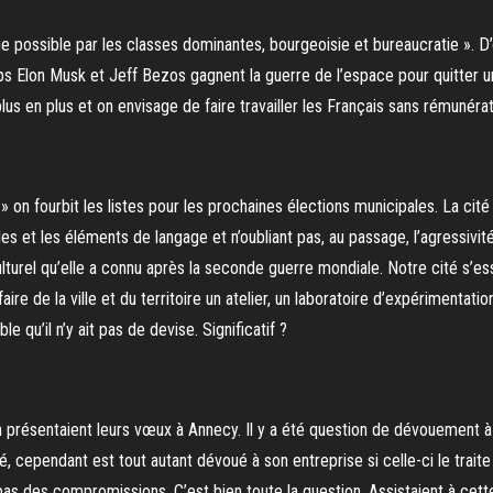
 possible par les classes dominantes, bourgeoisie et bureaucratie ». D’où 
s Elon Musk et Jeff Bezos gagnent la guerre de l’espace pour quitter 
lus en plus et on envisage de faire travailler les Français sans rémunérat
 on fourbit les listes pour les prochaines élections municipales. La cité
s et les éléments de langage et n’oubliant pas, au passage, l’agressivité 
culturel qu’elle a connu après la seconde guerre mondiale. Notre cité s’es
aire de la ville et du territoire un atelier, un laboratoire d’expérimentatio
le qu’il n’y ait pas de devise. Significatif ?
 présentaient leurs vœux à Annecy. Il y a été question de dévouement à
, cependant est tout autant dévoué à son entreprise si celle-ci le traite
pas des compromissions. C’est bien toute la question. Assistaient à cet