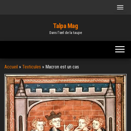
Skip
to
the
Talpa Mag
content
Dans l'œil de la taupe
Accueil
»
Texticules
»
Macron est un cas