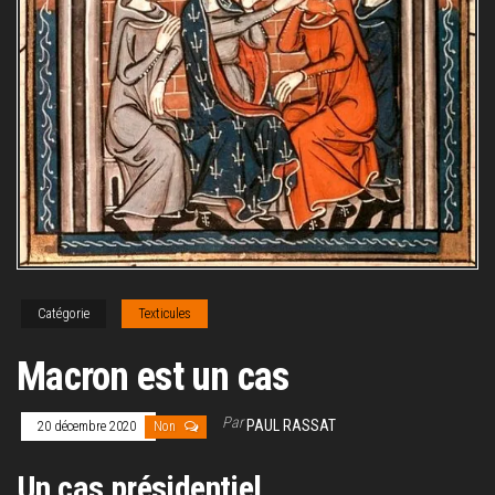
Catégorie
Texticules
Macron est un cas
Par
PAUL RASSAT
20 décembre 2020
Non
Un cas présidentiel