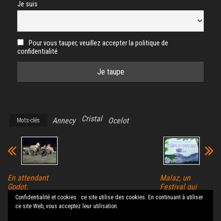
Je suis
Pour vous tauper, veuillez accepter la politique de
confidentialité
Cristal
Annecy
Ocelot
Mots-clés
En attendant
Malaz, un
Godot.
Festival qui
Fourvière. 19.
replace le
Confidentialité et cookies : ce site utilise des cookies. En continuant à utiliser
06. 22
théâtre au cœur
ce site Web, vous acceptez leur utilisation.