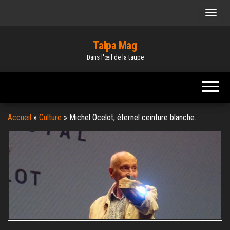
Skip
to
the
Talpa Mag
content
Dans l'œil de la taupe
Accueil
»
Culture
»
Michel Ocelot, éternel ceinture blanche.