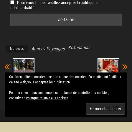
Pour vous tauper, veuillez accepter la politique de
confidentialité
Kokedamas
Annecy Paysages
Mots-clés
Confidentialité et cookies : ce site utilise des cookies. En continuant à utiliser
ce site Web, vous acceptez leur utilisation.
« La
« Année Zéro »,
disparition », par
Mlle Caroline
Pour en savoir plus, notamment sur la façon de contrôler les cookies,
le Groupe
consultez :
Politique relative aux cookies
Fantôme
Fièrement propulsé par
WordPress
|
Thème :
Envo Magazine