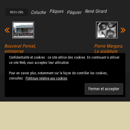
Pâques
René Girard
Coluche
Päquier
Mots-clés
Bouverat Pernat,
Pierre Margara.
entreprise
La sculpture
familiale et
entre matière et
Confidentialité et cookies : ce site utilise des cookies. En continuant à utiliser
innovante
spirituel
ce site Web, vous acceptez leur utilisation.
Pour en savoir plus, notamment sur la façon de contrôler les cookies,
consultez :
Politique relative aux cookies
Fièrement propulsé par
WordPress
|
Thème :
Envo Magazine