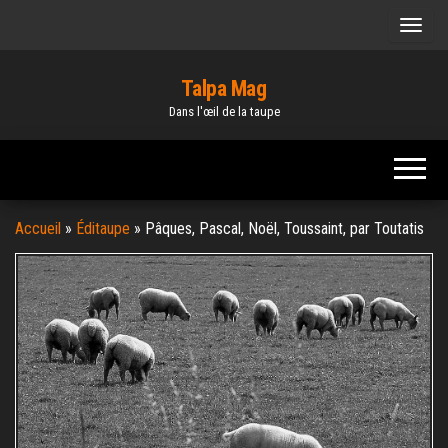
Skip
to
the
Talpa Mag
content
Dans l'œil de la taupe
Accueil
»
Éditaupe
»
Pâques, Pascal, Noël, Toussaint, par Toutatis