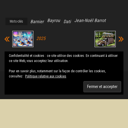
Bayrou
Jean-Noël Barrot
Barnier
Dati
Mots-clés
2025
Ma voiture et
Confidentialité et cookies : ce site utilise des cookies. En continuant à utiliser
moi
ce site Web, vous acceptez leur utilisation.
Pour en savoir plus, notamment sur la façon de contrôler les cookies,
consultez :
Politique relative aux cookies
Fièrement propulsé par
WordPress
|
Thème :
Envo Magazine