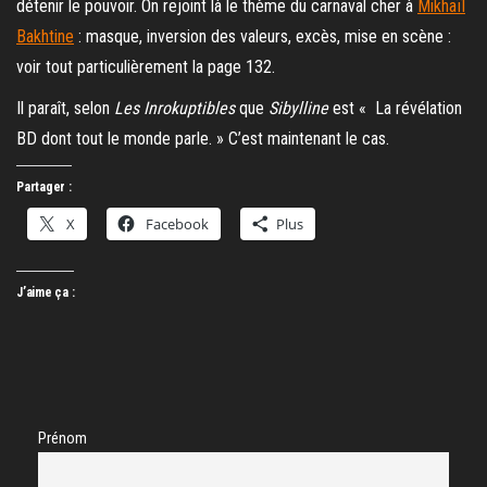
détenir le pouvoir. On rejoint là le thème du carnaval cher à
Mikhaïl
Bakhtine
: masque, inversion des valeurs, excès, mise en scène :
voir tout particulièrement la page 132.
Il paraît, selon
Les Inrokuptibles
que
Sibylline
est « La révélation
BD dont tout le monde parle. » C’est maintenant le cas.
Partager :
X
Facebook
Plus
J’aime ça :
Prénom