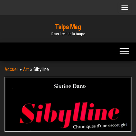
Skip
to
the
Talpa Mag
content
Dans l'œil de la taupe
Accueil
»
Art
»
Sibylline