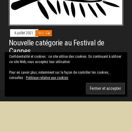
6 juillet 2021
Non
Nouvelle catégorie au Festival de
Cannes
Confidentialité et cookies : ce site utilise des cookies. En continuant à utiliser
Par
PAUL RASSAT
ce site Web, vous acceptez leur utilisation.
Le Festival de Cannes s’adapte, renforçant sa préférence
Pour en savoir plus, notamment sur la façon de contrôler les cookies,
pour qualité sur le matraquage
consultez :
Politique relative aux cookies
Fièrement propulsé par
WordPress
|
Thème :
Envo Magazine