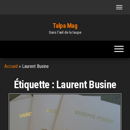
Skip
to
the
Talpa Mag
content
Dans l'œil de la taupe
Accueil
»
Laurent Busine
Étiquette :
Laurent Busine