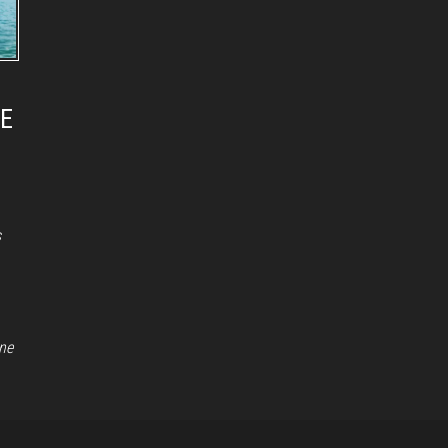
DE
s
une