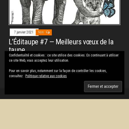
7 janvier 2021
Non
L’Éditaupe #7 — Meilleurs vœux de la
taupe
Confidentialité et cookies : ce site utilise des cookies. En continuant à utiliser
Par
PAUL RASSAT
ce site Web, vous acceptez leur utilisation.
L’ânée est la charge portée par un âne. Celle de l’année 2020
Pour en savoir plus, notamment sur la façon de contrôler les cookies,
a été lourde. En voici une image.
consultez :
Politique relative aux cookies
Fièrement propulsé par
WordPress
|
Thème :
Envo Magazine