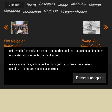
Descartes
Interview
Brexit
Image
Macron
Mots-clés
Maradona
Narcisse
Mélenchon
Visioconférence
Eau Neige et
Trump. Du
Glace, une
Capitole à la
Fondation au
roche
Confidentialité et cookies : ce site utilise des cookies. En continuant à utiliser
cœur de la vie
Tarpéienne ?
ce site Web, vous acceptez leur utilisation.
Pour en savoir plus, notamment sur la façon de contrôler les cookies,
consultez :
Politique relative aux cookies
Fièrement propulsé par
WordPress
|
Thème :
Envo Magazine