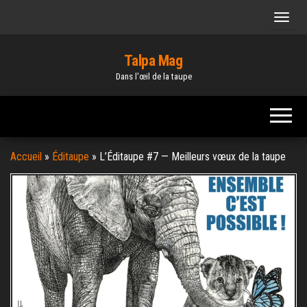
Skip
to
the
Talpa Mag
content
Dans l'œil de la taupe
Accueil
»
Éditaupe
»
L’Éditaupe #7 — Meilleurs vœux de la taupe