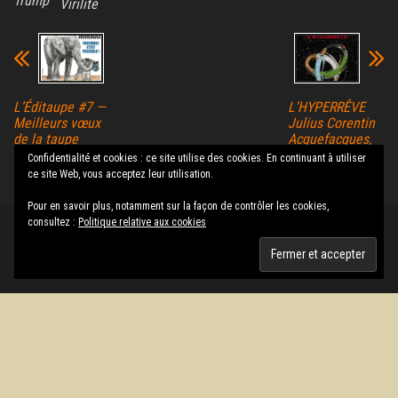
Trump
Virilité
L’Éditaupe #7 —
L’HYPERRÊVE
Meilleurs vœux
Julius Corentin
de la taupe
Acquefacques,
prisonnier des
Confidentialité et cookies : ce site utilise des cookies. En continuant à utiliser
rêves
ce site Web, vous acceptez leur utilisation.
Pour en savoir plus, notamment sur la façon de contrôler les cookies,
consultez :
Politique relative aux cookies
Fièrement propulsé par
WordPress
|
Thème :
Envo Magazine