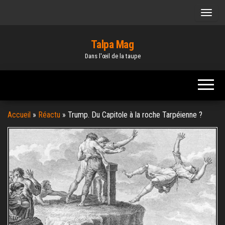
Skip
to
the
Talpa Mag
content
Dans l'œil de la taupe
Accueil
»
Réactu
»
Trump. Du Capitole à la roche Tarpéienne ?