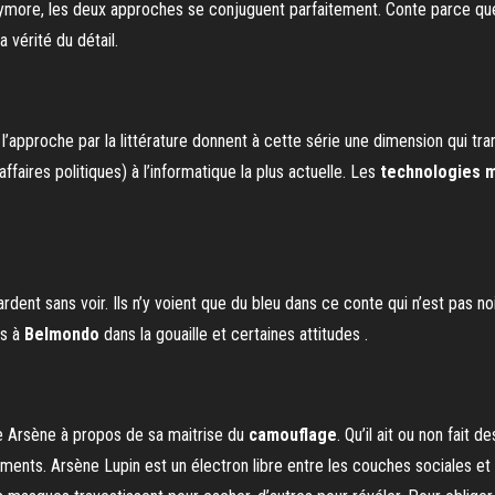
ore, les deux approches se conjuguent parfaitement. Conte parce que s
 vérité du détail.
l’approche par la littérature donnent à cette série une dimension qui tran
ffaires politiques) à l’informatique la plus actuelle. Les
technologies 
nt sans voir. Ils n’y voient que du bleu dans ce conte qui n’est pas noir b
es à
Belmondo
dans la gouaille et certaines attitudes .
e Arsène à propos de sa maitrise du
camouflage
. Qu’il ait ou non fait 
cements. Arsène Lupin est un électron libre entre les couches sociales e