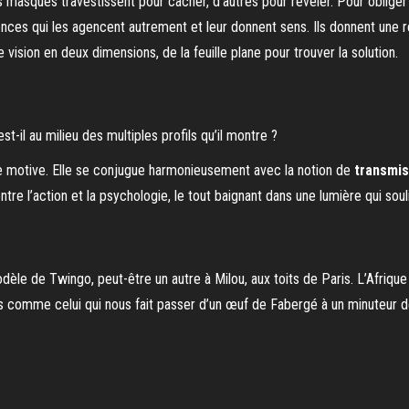
 masques travestissent pour cacher, d’autres pour révéler. Pour obliger à
ences qui les agencent autrement et leur donnent sens. Ils donnent une res
vision en deux dimensions, de la feuille plane pour trouver la solution.
t-il au milieu des multiples profils qu’il montre ?
le motive. Elle se conjugue harmonieusement avec la notion de
transmis
entre l’action et la psychologie, le tout baignant dans une lumière qui soul
le de Twingo, peut-être un autre à Milou, aux toits de Paris. L’Afrique 
comme celui qui nous fait passer d’un œuf de Fabergé à un minuteur de c