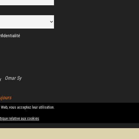
fidentialité
Omar Sy
x
ujours
e Web, vous acceptez leur utilisation.
itique relative aux cookies
Fièrement propulsé par
WordPress
|
Thème :
Envo Magazine