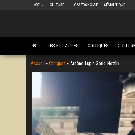
Skip
ART
CULTURE
GASTRONOMIE
SÉMANTIQUE
to
the
content
LES ÉDITAUPES
CRITIQUES
CULTUR
Accueil
»
Critiques
»
Arsène Lupin Série Netflix