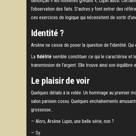
dénonçait « les honnêtes gredins », Lupin aussi. Certains
l’observation des faits. D’autres y font entrer des référ
ces exercices de logique qui nécessitent de sortir d’une 
Identité ?
Arsène ne cesse de poser la question de l’identité. Qui es
La
fidélité
semble constituer ce qui le caractérise et 
transmission de l’argent. Elle trouve ainsi son équilibre 
Le plaisir de voir
Quelques détails à la volée. Un hommage au premier modè
salon parisien cossu. Quelques enchaînements amusants 
grossesse…
— Alors, Arsène Lupin, une belle série, non ?
— Sy.