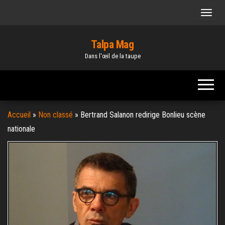
Skip
to
the
Talpa Mag
content
Dans l'œil de la taupe
Accueil
»
Non classé
»
Bertrand Salanon redirige Bonlieu scène
nationale