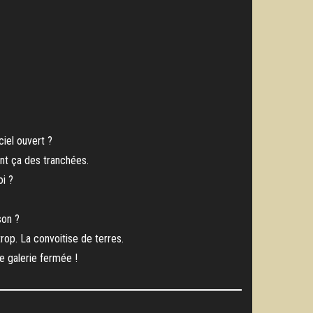
ciel ouvert ?
ent ça des tranchées.
oi ?
son ?
rop. La convoitise de terres.
e galerie fermée !