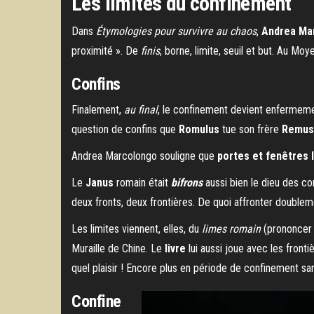
Les limites du confinement
Dans
Étymologies pour survivre au chaos
,
Andrea Ma
proximité ». De
finis
, borne, limite, seuil et but. Au M
Confins
Finalement,
au final
, le confinement devient enfermeme
question de confins que
Romulus
tue son frère
Remus
Andrea Marcolongo souligne que
portes et fenêtres 
Le
Janus
romain était
bifrons
aussi bien le dieu des c
deux fronts, deux frontières. De quoi affronter double
Les limites viennent, elles, du
limes romain
(prononcer 
Muraille de Chine. Le
livre
lui aussi joue avec les front
quel plaisir ! Encore plus en période de confinement sa
Confine