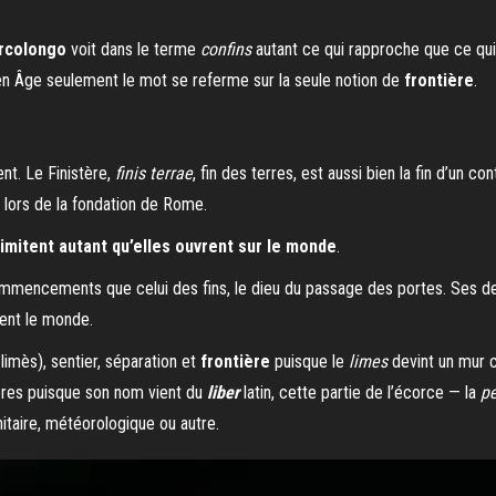
rcolongo
voit dans le terme
confins
autant ce qui rapproche que ce qui
oyen Âge seulement le mot se referme sur la seule notion de
frontière
.
nt. Le Finistère,
finis terrae
, fin des terres, est aussi bien la fin d’un c
lors de la fondation de Rome.
limitent autant qu’elles ouvrent sur le monde
.
ommencements que celui des fins, le dieu du passage des portes. Ses de
ment le monde.
limès), sentier, séparation et
frontière
puisque le
limes
devint un mur c
ières puisque son nom vient du
liber
latin, cette partie de l’écorce — la
pe
nitaire, météorologique ou autre.