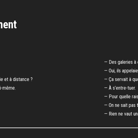
ment
— Des galeries à 
— Oui, ils appelai
ie et à distance ?
— Ça servait à qu
oi-même.
— À s’entre-tuer.
— Pour quelle rai
— On ne sait pas t
— Rien ne vaut un