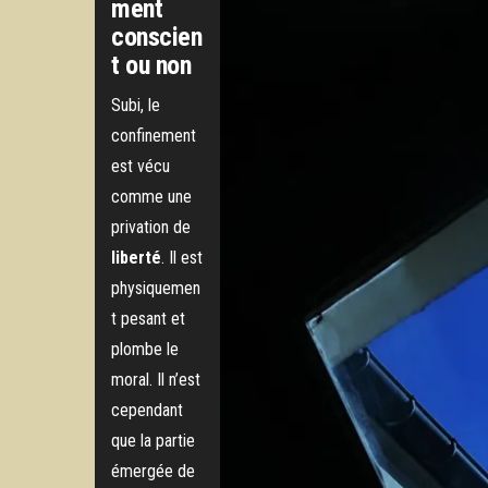
ment
conscien
t ou non
Subi, le
confinement
est vécu
comme une
privation de
liberté
. Il est
physiquemen
t pesant et
plombe le
moral. Il n’est
cependant
que la partie
émergée de