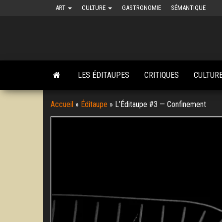
Skip
ART
CULTURE
GASTRONOMIE
SÉMANTIQUE
to
the
content
LES ÉDITAUPES
CRITIQUES
CULTUR
Accueil
»
Éditaupe
»
L’Éditaupe #3 — Confinement