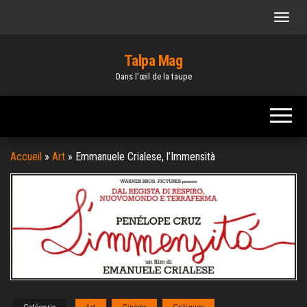
Skip
to
the
Talpa Mag
content
Dans l'œil de la taupe
Accueil
»
Art
»
Emmanuele Crialese, l’Immensità