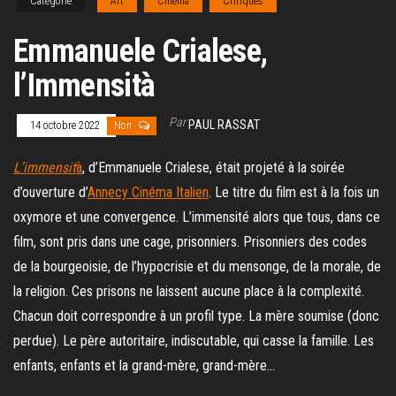
Catégorie
Art
Cinéma
Critiques
Emmanuele Crialese,
l’Immensità
Par
PAUL RASSAT
14 octobre 2022
Non
L’immensit
à
, d’Emmanuele Crialese, était projeté à la soirée
d’ouverture d’
Annecy Cinéma Italien
. Le titre du film est à la fois un
oxymore et une convergence. L’immensité alors que tous, dans ce
film, sont pris dans une cage, prisonniers. Prisonniers des codes
de la bourgeoisie, de l’hypocrisie et du mensonge, de la morale, de
la religion. Ces prisons ne laissent aucune place à la complexité.
Chacun doit correspondre à un profil type. La mère soumise (donc
perdue). Le père autoritaire, indiscutable, qui casse la famille. Les
enfants, enfants et la grand-mère, grand-mère…