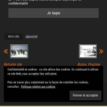
confidentialité
Identité
Mots-clés
Retraite (de
Botox, Poutine
Russie?), la
et fermeté
Confidentialité et cookies : ce site utilise des cookies. En continuant à utiliser
solution finale
ce site Web, vous acceptez leur utilisation.
Pour en savoir plus, notamment sur la façon de contrôler les cookies,
consultez :
Politique relative aux cookies
Fièrement propulsé par
WordPress
|
Thème :
Envo Magazine