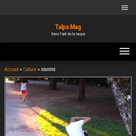
Skip
to
the
Talpa Mag
content
Dans l'œil de la taupe
Accueil
»
Culture
»
Identité