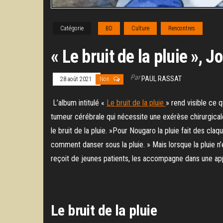
Catégorie
BD
Culture
Rencontres
« Le bruit de la pluie »,
Par
PAUL RASSAT
28 août 2021
Non
L’album intitulé «
Le bruit de la pluie
» rend visible ce q
tumeur cérébrale qui nécessite une exérèse chirurgicale,
le bruit de la pluie. »Pour Nougaro la pluie fait des c
comment danser sous la pluie. » Mais lorsque la pluie n’e
reçoit de jeunes patients, les accompagne dans une appro
Le bruit de la pluie