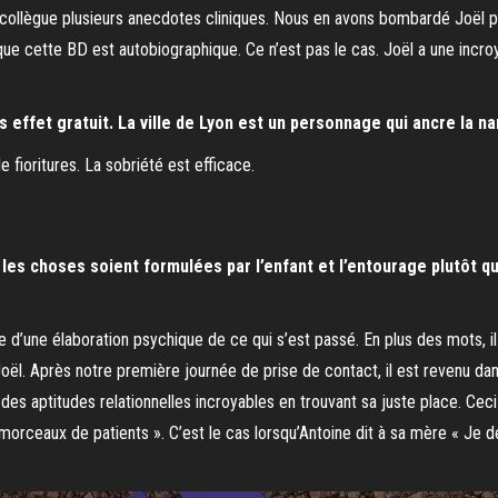
llègue plusieurs anecdotes cliniques. Nous en avons bombardé Joël pen
que cette BD est autobiographique. Ce n’est pas le cas. Joël a une incroy
 effet gratuit. La ville de Lyon est un personnage qui ancre la nar
 fioritures. La sobriété est efficace.
es choses soient formulées par l’enfant et l’entourage plutôt que 
pe d’une élaboration psychique de ce qui s’est passé. En plus des mots, i
Joël. Après notre première journée de prise de contact, il est revenu dans
c des aptitudes relationnelles incroyables en trouvant sa juste place. Ce
s morceaux de patients ». C’est le cas lorsqu’Antoine dit à sa mère « Je