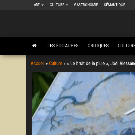
Skip
ART
CULTURE
GASTRONOMIE
SÉMANTIQUE
to
the
content
LES ÉDITAUPES
CRITIQUES
CULTUR
Accueil
»
Culture
»
« Le bruit de la pluie », Joël Aless