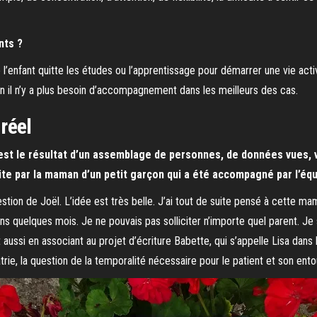
nts ?
e l’enfant quitte les études ou l’apprentissage pour démarrer une vie activ
n il n’y a plus besoin d’accompagnement dans les meilleurs des cas.
 réel
l est le résultat d’un assemblage de personnes, de données vues, v
rite par la maman d’un petit garçon qui a été accompagné par l’équip
stion de Joël. L’idée est très belle. J’ai tout de suite pensé à cette mam
dans quelques mois. Je ne pouvais pas solliciter n’importe quel parent. Je
ait aussi en associant au projet d’écriture Babette, qui s’appelle Lisa dan
atrie, la question de la temporalité nécessaire pour le patient et son ent