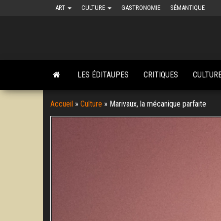
Skip
ART
CULTURE
GASTRONOMIE
SÉMANTIQUE
to
the
content
LES ÉDITAUPES
CRITIQUES
CULTUR
Accueil
»
Culture
»
Marivaux, la mécanique parfaite