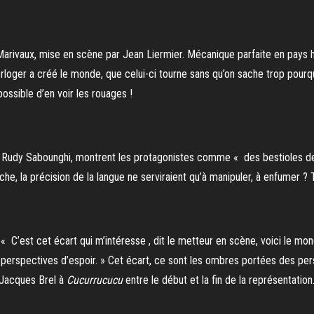
arivaux, mise en scène par Jean Liermier. Mécanique parfaite en pays h
horloger a créé le monde, que celui-ci tourne sans qu’on sache trop pou
mpossible d’en voir les rouages !
 Rudy Sabounghi, montrent les protagonistes comme « des bestioles de 
cherche, la précision de la langue ne serviraient qu’à manipuler, à enfumer ?
« C’est cet écart qui m’intéresse , dit le metteur en scène, voici le mon
 des perspectives d’espoir. » Cet écart, ce sont les ombres portées des p
 Jacques Brel à
Cucurrucucu
entre le début et la fin de la représentation