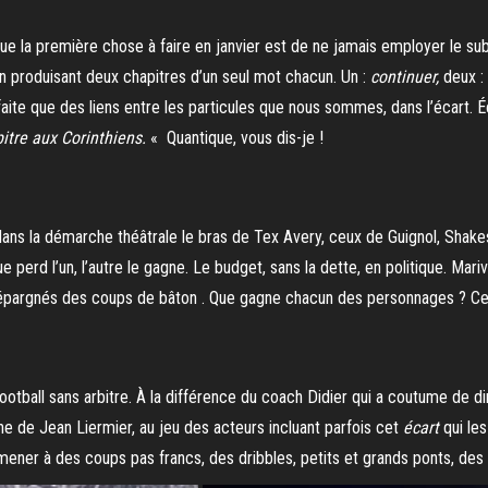
e la première chose à faire en janvier est de ne jamais employer le sub
ain produisant deux chapitres d’un seul mot chacun. Un :
continuer,
deux :
aite que des liens entre les particules que nous sommes, dans l’écart. Éc
pitre aux Corinthiens.
« Quantique, vous dis-je !
ans la démarche théâtrale le bras de Tex Avery, ceux de Guignol, Shakes
 perd l’un, l’autre le gagne. Le budget, sans la dette, en politique. Mariv
 épargnés des coups de bâton . Que gagne chacun des personnages ? Ce q
tball sans arbitre. À la différence du coach Didier qui a coutume de dire
ène de Jean Liermier, au jeu des acteurs incluant parfois cet
écart
qui le
mener à des coups pas francs, des dribbles, petits et grands ponts, des