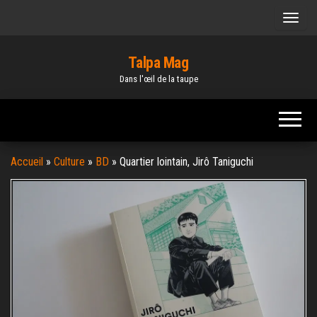
Skip
to
the
Talpa Mag
content
Dans l'œil de la taupe
Accueil
»
Culture
»
BD
»
Quartier lointain, Jirô Taniguchi