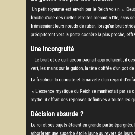
Un petit royaume est envahi par le Reich voisin. « Deu
fraîche d’une des ruelles étroites menant à l’Île, sans se
frémissaient leurs nœuds de ruban, lorsqu’un bruit stride
précipitèrent vers la porte cochère la plus proche, effra
Une incongruité
Le bruit et ce qu’il accompagnait approchaient ; il cess
vert, les mains sur le guidon, la tête coiffée d’un pot de
La fraîcheur, la curiosité et la naïveté d’un regard d’enf
« L’essence mystique du Reich se manifestait par sa cap
mythe…il offrait des réponses définitives à toutes les q
Décision absurde ?
Le roi et ses sujets étaient en grande partie épargnés. L
arborèrent une superbe étoile jaune au revers de leurs v