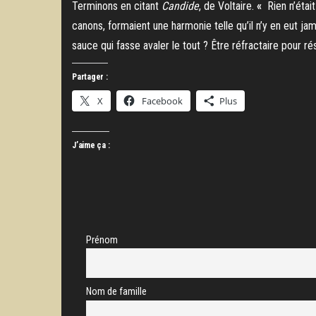
Terminons en citant
Candide
, de Voltaire.
«
Rien n’étai
canons, formaient une harmonie telle qu’il n’y en eut ja
sauce qui fasse avaler le tout ? Être réfractaire pour r
Partager :
X
Facebook
Plus
J’aime ça :
Prénom
Nom de famille