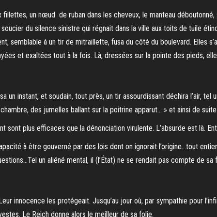
x fillettes, un nœud de ruban dans les cheveux, le manteau déboutonné, s
 soucier du silence sinistre qui régnait dans la ville aux toits de tuile ét
nt, semblable à un tir de mitraillette, fusa du côté du boulevard. Elles s
yées et exaltées tout à la fois. Là, dressées sur la pointe des pieds, elle
a un instant, et soudain, tout près, un tir assourdissant déchira l’air, t
 chambre, des jumelles ballant sur la poitrine apparut… » et ainsi de suite
ant sont plus efficaces que la dénonciation virulente. L’absurde est là. Ent
acité à être gouverné par des lois dont on ignorait l’origine…tout entie
uestions…Tel un aliéné mental, il (l’État) ne se rendait pas compte de sa
eur innocence les protégeait. Jusqu’au jour où, par sympathie pour l’infim
estes. Le Reich donne alors le meilleur de sa folie.