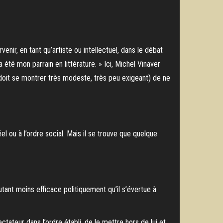
nir, en tant qu’artiste ou intellectuel, dans le débat
té mon parrain en littérature. » Ici, Michel Vinaver
il doit se montrer très modeste, très peu exigeant) de ne
el ou à l’ordre social. Mais il se trouve que quelque
ant moins efficace politiquement qu’il s’évertue à
tateur dans l’ordre établi, de le mettre hors de lui et