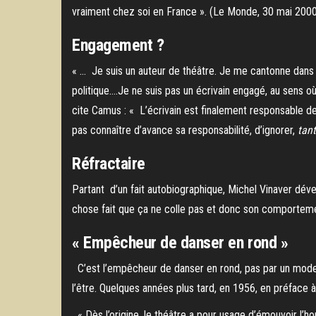
vraiment chez soi en France ». (Le Monde, 30 mai 2000
Engagement ?
« … Je suis un auteur de théâtre. Je me cantonne dans cet
politique….Je ne suis pas un écrivain engagé, au sens o
cite Camus : « L’écrivain est finalement responsable de c
pas connaître d’avance sa responsabilité, d’ignorer,
tant
Réfractaire
Partant d’un fait autobiographique, Michel Vinaver dévelo
chose fait que ça ne colle pas et donc son comportement
« Empêcheur de danser en rond »
C’est l’empêcheur de danser en rond, pas par un mode d
l’être. Quelques années plus tard, en 1956, en préface
« Dès l’origine, le théâtre a pour usage d’émouvoir l’ho