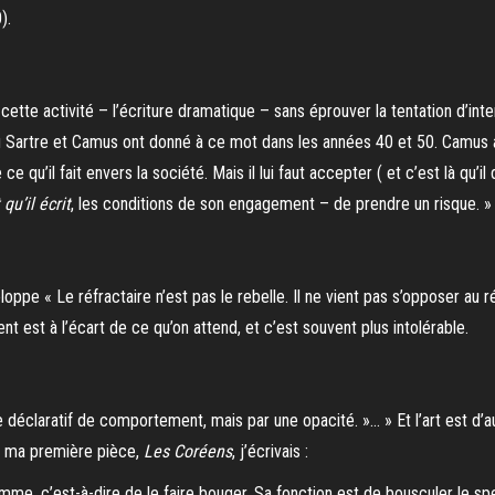
).
te activité – l’écriture dramatique – sans éprouver la tentation d’interve
ù Sartre et Camus ont donné à ce mot dans les années 40 et 50. Camus a é
e qu’il fait envers la société. Mais il lui faut accepter ( et c’est là qu’
 qu’il écrit
, les conditions de son engagement – de prendre un risque. »
ppe « Le réfractaire n’est pas le rebelle. Il ne vient pas s’opposer au ré
 est à l’écart de ce qu’on attend, et c’est souvent plus intolérable.
éclaratif de comportement, mais par une opacité. »… » Et l’art est d’aut
 à ma première pièce,
Les Coréens
, j’écrivais :
mme, c’est-à-dire de le faire bouger. Sa fonction est de bousculer le spec