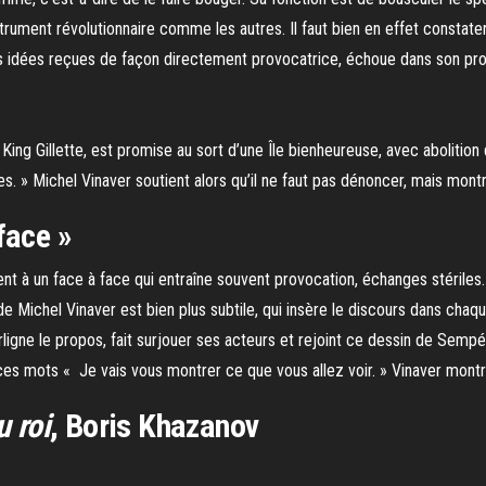
strument révolutionnaire comme les autres. Il faut bien en effet consta
es idées reçues de façon directement provocatrice, échoue dans son proje
 King Gillette, est promise au sort d’une Île bienheureuse, avec abolitio
es. » Michel Vinaver soutient alors qu’il ne faut pas dénoncer, mais montr
face »
tent à un face à face qui entraîne souvent provocation, échanges stériles
de Michel Vinaver est bien plus subtile, qui insère le discours dans chaque
rligne le propos, fait surjouer ses acteurs et rejoint ce dessin de Semp
ces mots « Je vais vous montrer ce que vous allez voir. » Vinaver montre
u roi
, Boris Khazanov