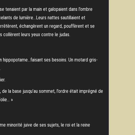
e tenaient par la main et galopaient dans l’ombre
incelants de lumière…Leurs nattes sautillaient et
’arrêtèrent, échangèrent un regard, pouffèrent et se
s collèrent leurs yeux contre le judas.
el un hippopotame…faisant ses besoins. Un motard gris-
.
ier.
r, de la base jusqu’au sommet, l’ordre était imprégné de
 folie… »
e minorité juive de ses sujets, le roi et la reine