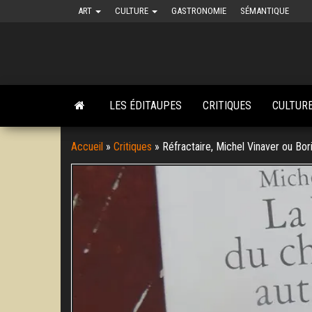
Skip
ART
CULTURE
GASTRONOMIE
SÉMANTIQUE
to
the
content
LES ÉDITAUPES
CRITIQUES
CULTUR
Accueil
»
Critiques
»
Réfractaire, Michel Vinaver ou Bo