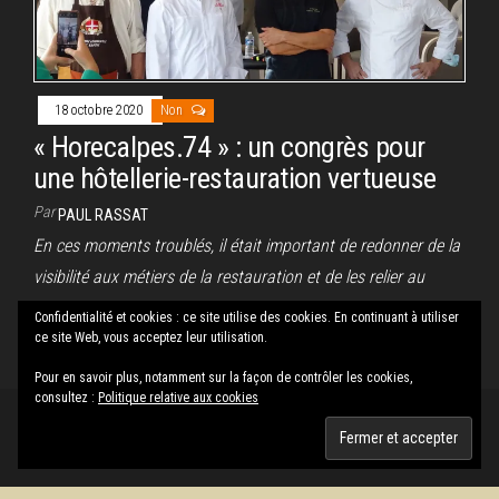
18 octobre 2020
Non
« Horecalpes.74 » : un congrès pour
une hôtellerie-restauration vertueuse
Par
PAUL RASSAT
En ces moments troublés, il était important de redonner de la
visibilité aux métiers de la restauration et de les relier au
territoire. Le salon Horecalpes organisé par Jocelyne Périn à
Confidentialité et cookies : ce site utilise des cookies. En continuant à utiliser
l’Impérial d’Annecy y a contribué grandement.
ce site Web, vous acceptez leur utilisation.
Pour en savoir plus, notamment sur la façon de contrôler les cookies,
consultez :
Politique relative aux cookies
Fièrement propulsé par
WordPress
|
Thème :
Envo Magazine