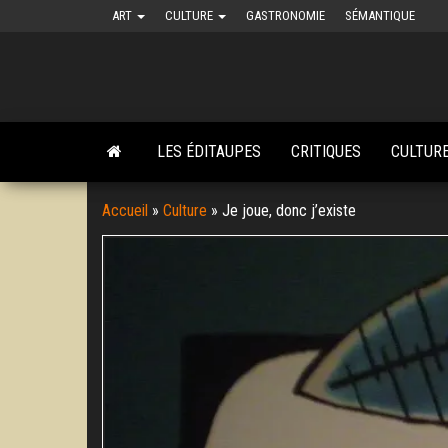
Skip
ART
CULTURE
GASTRONOMIE
SÉMANTIQUE
to
the
content
LES ÉDITAUPES
CRITIQUES
CULTUR
Accueil
»
Culture
»
Je joue, donc j’existe