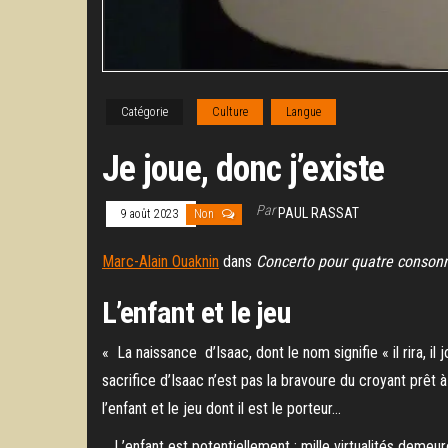
Catégorie
Culture
Langue
Je joue, donc j’existe
Par
PAUL RASSAT
9 août 2023
Non
Marc-Alain Ouaknin
dans
Concerto pour quatre consonn
L’enfant et le jeu
« La naissance d’Isaac, dont le nom signifie « il rira, il
sacrifice d’Isaac n’est pas la bravoure du croyant prêt 
l’enfant et le jeu dont il est le porteur…
L’enfant est potentiellement ; mille virtualités demeur