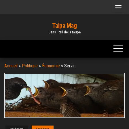
Skip
to
the
Talpa Mag
content
Dans l'œil de la taupe
Accueil
»
Politique
»
Économie
»
Servir