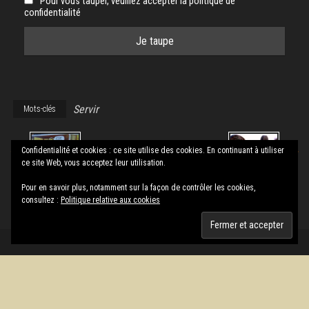
Pour vous tauper, veuillez accepter la politique de
confidentialité
Servir
Mots-clés
Confidentialité et cookies : ce site utilise des cookies. En continuant à utiliser
ce site Web, vous acceptez leur utilisation.
Pour en savoir plus, notamment sur la façon de contrôler les cookies,
Gunnar le
Entendre,
consultez :
Politique relative aux cookies
vampire
chanter
Fièrement propulsé par
WordPress
|
Thème :
Envo Magazine