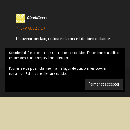
Clavillier
dit :
11 avril 2021 à 20h41
Un avenir certain, entouré d’amis et de bienveillance…
Confidentialité et cookies : ce site utilise des cookies. En continuant à utiliser
Les commentaires sont fermés.
ce site Web, vous acceptez leur utilisation.
Pour en savoir plus, notamment sur la façon de contrôler les cookies,
consultez :
Politique relative aux cookies
Fièrement propulsé par
WordPress
|
Thème :
Envo Magazine