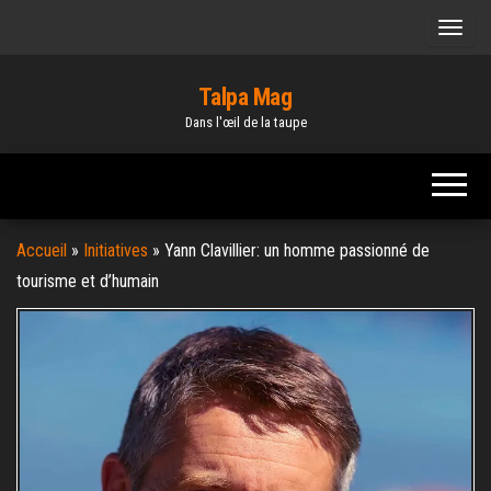
Skip
to
the
Talpa Mag
content
Dans l'œil de la taupe
Accueil
»
Initiatives
»
Yann Clavillier: un homme passionné de
tourisme et d’humain