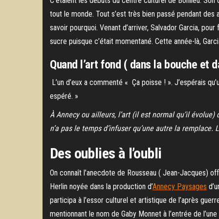
C’étaient les débuts du centre culturel de Bonlieu. Son 
tout le monde. Tout s’est très bien passé pendant des a
savoir pourquoi. Venant d’arriver, Salvador Garcia, pour
sucre puisque c’était momentané. Cette année-là, Garc
Quand l’art fond ( dans la bouche et da
L’un d’eux a commenté « Ça poisse ! ». J’espérais qu’u
espéré. »
À Annecy ou ailleurs, l’art (il est normal qu’il évol
n’a pas le temps d’infuser qu’une autre la remplace.
Des oublies à l’oubli
On connaît l’anecdote de Rousseau ( Jean-Jacques) offra
Herlin noyée dans la production d’
Annecy Paysages
d’u
participa à l’essor culturel et artistique de l’après gu
mentionnant le nom de Gaby Monnet à l’entrée de l’une d