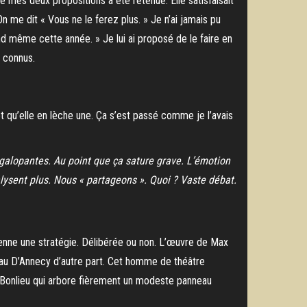
e mes deux propositions a été retenue. Elle satisfaisait
 me dit « Vous ne le ferez plus. » Je n’ai jamais pu
and même cette année. » Je lui ai proposé de le faire en
ateurs connus.
 qu’elle en lèche une. Ça s’est passé comme je l’avais
n galopantes. Au point que ça sature grave. L’émotion
lysent plus. Nous « partageons ». Quoi ? Vaste débat.
vienne une stratégie. Délibérée ou non. L’œuvre de Max
u D’Annecy d’autre part. Cet homme de théâtre
ême Bonlieu qui arbore fièrement un modeste panneau