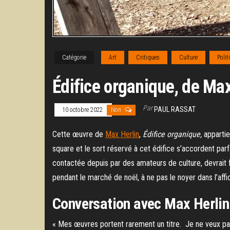
Catégorie
Art
Critiques
Culture
Polit
Édifice organique, de Max
Par
PAUL RASSAT
10 octobre 2022
Non
Cette œuvre de
Max Herlin
,
Édifice organique,
appartie
square et le sort réservé à cet édifice s’accordent parfa
contactée depuis par des amateurs de culture, devrait f
pendant le marché de noël, à ne pas le noyer dans l’affi
Conversation avec Max Herlin
« Mes œuvres portent rarement un titre. Je ne veux pas 