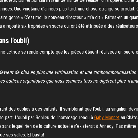
directeur, Daniel Sonzini m’avait demandé de réaliser un trophée. L’une d
nnées. Une vingtaine d’années plus tard, une chose étrange se produit. On
 faire genre « C’est moi le nouveau directeur » m’a dit « Faites-en un qu
ia a rajouté six trophées en sucre qui ont été attribués à des réalis
ns l’oubli)
ne actrice se rende compte que les pièces étaient réalisées en sucre et
ue) devient de plus en plus une vitrinisation et une zimboumboumisatio
 Les édifices organiques que nous sommes tous ne digèrent plus, n’ana
nt des oublies à des enfants. Il semblerait que l’oubli, au singulier, de
ne part. L’oubli par Bonlieu de l’hommage rendu à
Gaby Monnet
au Châtea
erre sans lequel rien de la culture actuelle n’existerait à Annecy. Pas m
e ses salles. Et basta!