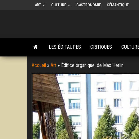
Skip
ART
CULTURE
GASTRONOMIE
SÉMANTIQUE
to
the
content
LES ÉDITAUPES
CRITIQUES
CULTUR
Accueil
»
Art
»
Édifice organique, de Max Herlin