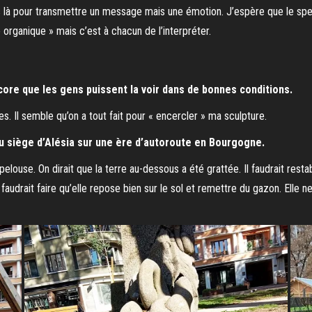
as là pour transmettre un message mais une émotion. J’espère que le spec
e organique » mais c’est à chacun de l’interpréter.
core que les gens puissent la voir dans de bonnes conditions.
 Il semble qu’on a tout fait pour « encercler » ma sculpture.
u siège d’Alésia sur une ère d’autoroute en Bourgogne.
elouse. On dirait que la terre au-dessous a été grattée. Il faudrait resta
Il faudrait faire qu’elle repose bien sur le sol et remettre du gazon. El