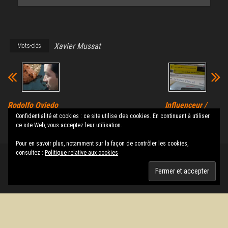
Xavier Mussat
Mots-clés
Rodolfo Oviedo
Influenceur /
Vega, l’artiste
Désinfluenceur
Confidentialité et cookies : ce site utilise des cookies. En continuant à utiliser
arpenteur
ce site Web, vous acceptez leur utilisation.
Pour en savoir plus, notamment sur la façon de contrôler les cookies,
consultez :
Politique relative aux cookies
Fièrement propulsé par
WordPress
|
Thème :
Envo Magazine